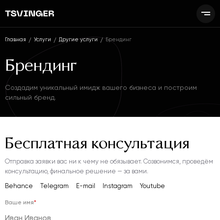
Главная
Услуги
Другие услуги
Брендинг
Брендинг
Создадим уникальный имидж вашего бизнеса и построим
сильный бренд.
Бесплатная
консультация
Отправка заявки вас ни к чему не обязывает.
Созвонимся, проведём
консультацию,
финальное решение — за вами.
Behance
Telegram
E-mail
Instagram
Youtube
Ваше имя
*