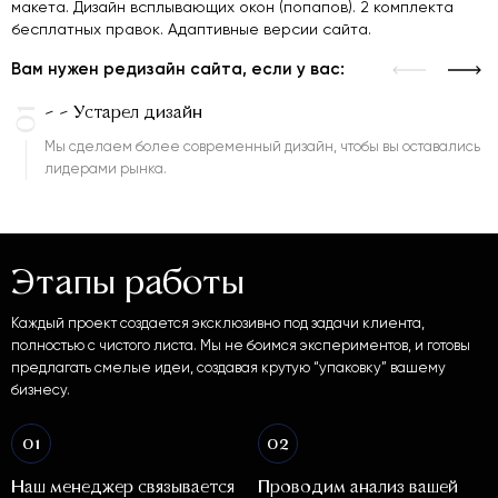
макета. Дизайн всплывающих окон (попапов). 2 комплекта
бесплатных правок. Адаптивные версии сайта.
Вам нужен редизайн сайта, если у вас:
- - Устарел дизайн
01
Мы сделаем более современный дизайн, чтобы вы оставались
лидерами рынка.
Этапы работы
Каждый проект создается эксклюзивно под задачи клиента,
полностью с чистого листа. Мы не боимся экспериментов, и готовы
предлагать смелые идеи, создавая крутую “упаковку” вашему
бизнесу.
01
02
Наш менеджер связывается
Проводим анализ вашей