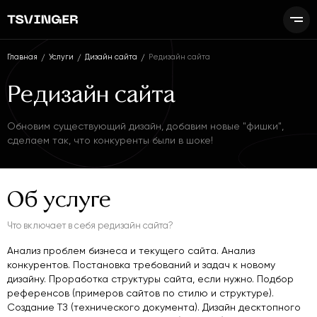
Главная
Услуги
Дизайн сайта
Редизайн сайта
Редизайн сайта
Обновим существующий дизайн, добавим новые "фишки",
сделаем так, что конкуренты были в шоке!
Об услуге
Что включает в себя редизайн сайта?
Анализ проблем бизнеса и текущего сайта. Анализ
конкурентов. Постановка требований и задач к новому
дизайну. Проработка структуры сайта, если нужно. Подбор
референсов (примеров сайтов по стилю и структуре).
Создание ТЗ (технического документа). Дизайн десктопного