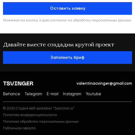
Оставить заявку
Нажимая на кнопку, я даю согласие
на обработку персональных данных
Давайте вместе создадим крутой проект
Заполнить бриф
valentinacvinger@gmail.com
Behance
Telegram
E-mail
Instagram
Youtube
©
2026
Студия веб-дизайна “3second.ru”
Политика конфиденциальности
Политика обработки персональных данных
Публичная оферта