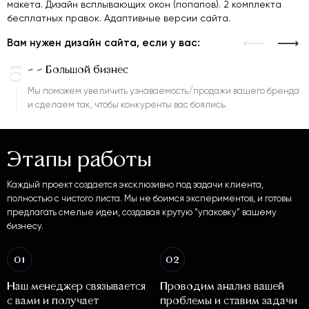
макета. Дизайн всплывающих окон (попапов). 2 комплекта
бесплатных правок. Адаптивные версии сайта.
Вам нужен дизайн сайта, если у вас:
- - Большой бизнес
01
Мы поможем увеличить узнаваемость/продажи вашего бренда
и сделаем так, чтобы конкуренты вас боялись.
Этапы работы
Каждый проект создается эксклюзивно под задачи клиента,
полностью с чистого листа. Мы не боимся экспериментов, и готовы
предлагать смелые идеи, создавая крутую “упаковку” вашему
бизнесу.
01
02
Наш менеджер связывается
Проводим анализ вашей
с вами и получает
проблемы и ставим задачи