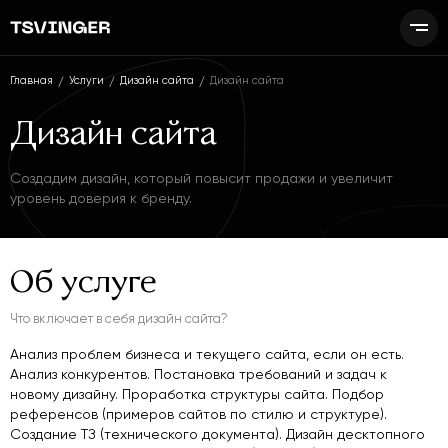
Главная
Услуги
Дизайн сайта
Дизайн сайта
Дизайн сайта
Создадим дизайн, который повысит продажи и увеличит
уровень доверия к бренду.
Об услуге
Что включает в себя дизайн сайта?
Анализ проблем бизнеса и текущего сайта, если он есть.
Анализ конкурентов. Постановка требований и задач к
новому дизайну. Проработка структуры сайта. Подбор
референсов (примеров сайтов по стилю и структуре).
Создание ТЗ (технического документа). Дизайн десктопного